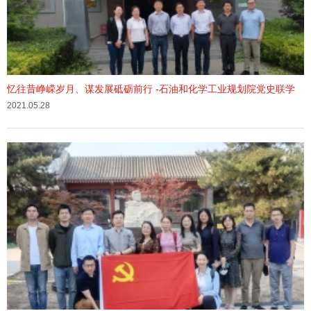
忆往昔峥嵘岁月、谋发展砥砺前行 -石油和化学工业规划院党史联学
和主题党日活动
2021.05.28